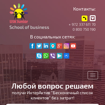
Контакты:
+ 972 337 611 70
0 800 750 190
В социальных сетях:
Toggle
navigati
Любой вопрос решаем
получи ИнтерАктив “Бесконечный список
клиентов” без затрат!