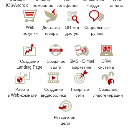
IOS/Android
помощник
телефония
и аудит
оплата
Web
Доставка
QR-код
Социальные
покупки
товара
доступ
группы
Создание
Создание
SMS - E-mail
CRM
Landing Page
сайта
маркетинг
система
Работа
Создание
Тизерные
Создание
в Web-комнате
видеоролика
сети
лидогенерации
Ретаргетинг
цели