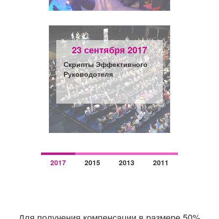
23 сентября 2017
Скрипты Эффективного
Уп
Руководотеля
2017
2015
2013
2011
Для получения компенсации в размере 50%