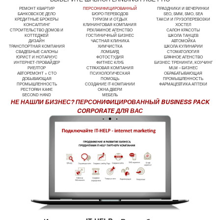
РЕМОНТ КВАРТИР
ПЕРСОНИФИЦИРОВАННЫЙ
ПРАЗДНИКИ И ВЕЧЕРИНКИ
БАНКОВСКОЕ ДЕЛО
БЮРО ПЕРЕВОДОВ
SEO, SMM, SMO, SEA
КРЕДИТНЫЕ БРОКЕРЫ
ТУРИЗМ И ОТДЫХ
ТАКСИ И ГРУЗОПЕРЕВОЗКИ
КОНСАЛТИНГ
КЛИНИНГОВАЯ КОМПАНИЯ
ХОСТЕЛ
СТРОИТЕЛЬСТВО ДОМОВ И
РЕКЛАМНОЕ АГЕНСТВО
САЛОН КРАСОТЫ
КОТТЕДЖЕЙ
ГОСТИНИЧНЫЙ БИЗНЕС
ШКОЛА ТАНЦЕВ
ДИЗАЙН
ЧАСТНАЯ КЛИНИКА
АВТОМОЙКА
ТРАНСПОРТНАЯ КОМПАНИЯ
ХИМЧИСТКА
ШКОЛА КУЛИНАРИИ
СВАДЕБНЫЕ САЛОНЫ
ЛОМБАРД
СТОМАТОЛОГИЯ
ЮРИСТ И НОТАРИУС
ФОТОСТУДИЯ
БРАЧНОЕ АГЕНСТВО
ИНТЕРНЕТ-ПРОВАЙДЕР
ФИТНЕС КЛУБ
БИЗНЕС ТРЕНИНГИ, КОУЧИНГ
РИЕЛТОР
СТРАХОВАЯ КОМПАНИЯ
MLM – БИЗНЕС
АВТОРЕМОНТ + СТО
ПСИХОЛОГИЧЕСКАЯ
ОБРАБАТЫВАЮЩАЯ
ДОБЫВАЮЩАЯ
ПОМОЩЬ
ПРОМЫШЛЕННОСТЬ
ПРОМЫШЛЕННОСТЬ
СОЗДАНИЕ IT-КОМПАНИИ
ФАРМАЦЕВТИКА АПТЕКИ
РЕСТОРАН КАФЕ
ОКНА ДВЕРИ
SECOND HAND
МЕБЕЛЬ
НЕ НАШЛИ БИЗНЕС? ПЕРСОНИФИЦИРОВАННЫЙ BUSINESS PACK
CORPORATE ДЛЯ ВАС